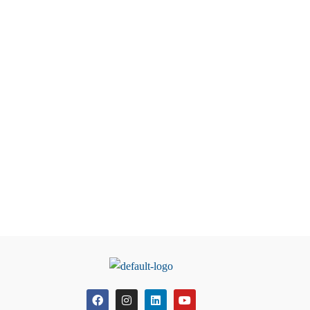
*
Sunt de acord să primesc informații despre
produsele Sun Wave Pharma. Am citit și sunt de
acord cu termenii și condițiile și cu politica de
confidențialitate.
Email Address
*
If you are human, leave this field blank.