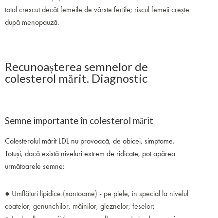
total crescut decât femeile de vârste fertile; riscul femeii crește
după menopauză.
Recunoașterea semnelor de
colesterol mărit. Diagnostic
Semne importante în colesterol mărit
Colesterolul mărit LDL nu provoacă, de obicei, simptome.
Totuși, dacă există niveluri extrem de ridicate, pot apărea
următoarele semne:
● Umflături lipidice (xantoame) - pe piele, în special la nivelul
coatelor, genunchilor, mâinilor, gleznelor, feselor;