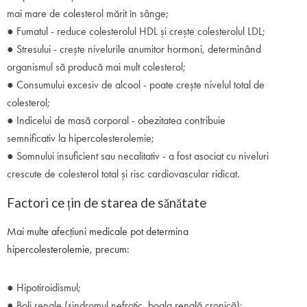
mai mare de colesterol mărit în sânge;
● Fumatul - reduce colesterolul HDL și crește colesterolul LDL;
● Stresului - crește nivelurile anumitor hormoni, determinând
organismul să producă mai mult colesterol;
● Consumului excesiv de alcool - poate crește nivelul total de
colesterol;
● Indicelui de masă corporal - obezitatea contribuie
semnificativ la hipercolesterolemie;
● Somnului insuficient sau necalitativ - a fost asociat cu niveluri
crescute de colesterol total și risc cardiovascular ridicat.
Factori ce țin de starea de sănătate
Mai multe afecțiuni medicale pot determina
hipercolesterolemie, precum:
● Hipotiroidismul;
● Boli renale (sindromul nefrotic, boala renală cronică);