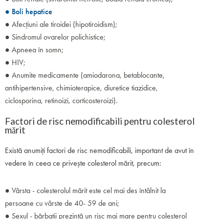
● Boli hepatice
● Afecțiuni ale tiroidei (hipotiroidism);
● Sindromul ovarelor polichistice;
● Apneea în somn;
● HIV;
● Anumite medicamente (amiodarona, betablocante,
antihipertensive, chimioterapice, diuretice tiazidice,
ciclosporina, retinoizi, corticosteroizi).
Factori de risc nemodificabili pentru colesterol
mărit
Există anumiți factori de risc nemodificabili, important de avut în
vedere în ceea ce privește colesterol mărit, precum:
● Vârsta - colesterolul mărit este cel mai des întâlnit la
persoane cu vârste de 40- 59 de ani;
● Sexul - bărbații prezintă un risc mai mare pentru colesterol