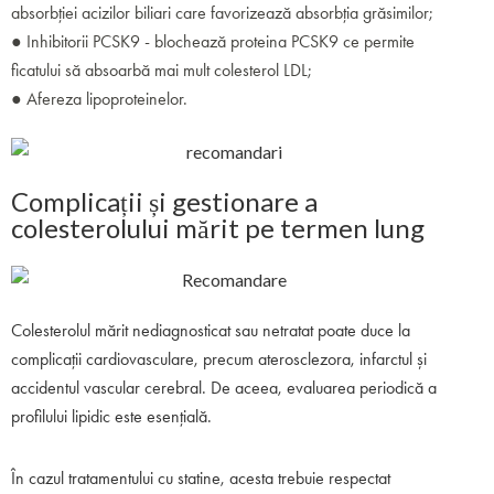
absorbției acizilor biliari care favorizează absorbția grăsimilor;
● Inhibitorii PCSK9 - blochează proteina PCSK9 ce permite
ficatului să absoarbă mai mult colesterol LDL;
● Afereza lipoproteinelor.
Complicații și gestionare a
colesterolului mărit pe termen lung
Colesterolul mărit nediagnosticat sau netratat poate duce la
complicații cardiovasculare, precum aterosclezora, infarctul și
accidentul vascular cerebral. De aceea, evaluarea periodică a
profilului lipidic este esențială.
În cazul tratamentului cu statine, acesta trebuie respectat