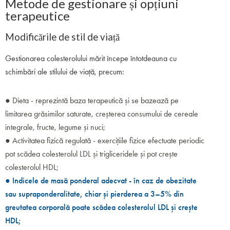
Metode de gestionare și opțiuni
terapeutice
Modificările de stil de viață
Gestionarea colesterolului mărit începe întotdeauna cu
schimbări ale stilului de viață, precum:
● Dieta - reprezintă baza terapeutică și se bazează pe
limitarea grăsimilor saturate, creșterea consumului de cereale
integrale, fructe, legume și nuci;
● Activitatea fizică regulată - exercițiile fizice efectuate periodic
pot scădea colesterolul LDL și trigliceridele și pot crește
colesterolul HDL;
● Indicele de masă ponderal adecvat - în caz de obezitate
sau supraponderalitate, chiar și pierderea a 3–5% din
greutatea corporală poate scădea colesterolul LDL și crește
HDL;