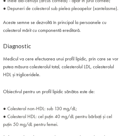
● Inele alb-cenușii (arcus corneal) - apar în jurul corneei;
● Depuneri de colesterol sub pielea pleoapelor (xantelasme).
Aceste semne se dezvoltă în principal la persoanele cu
colesterol mărit cu componentă ereditară.
Diagnostic
Medicul va cere efectuarea unui profil lipidic, prin care se vor
putea măsura colesterolul total, colesterolul LDL, colesterolul
HDL și trigliceridele.
Obiectivul pentru un profil lipidic sănătos este de:
● Colesterol non-HDL: sub 130 mg/dL;
● Colesterol HDL: cel puțin 40 mg/dL pentru bărbați și cel
puțin 50 mg/dL pentru femei.