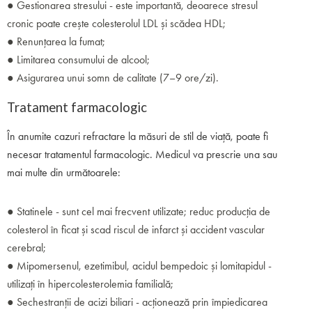
● Gestionarea stresului - este importantă, deoarece stresul
cronic poate crește colesterolul LDL și scădea HDL;
● Renunțarea la fumat;
● Limitarea consumului de alcool;
● Asigurarea unui somn de calitate (7–9 ore/zi).
Tratament farmacologic
În anumite cazuri refractare la măsuri de stil de viață, poate fi
necesar tratamentul farmacologic. Medicul va prescrie una sau
mai multe din următoarele:
● Statinele - sunt cel mai frecvent utilizate; reduc producția de
colesterol în ficat și scad riscul de infarct și accident vascular
cerebral;
● Mipomersenul, ezetimibul, acidul bempedoic și lomitapidul -
utilizați în hipercolesterolemia familială;
● Sechestranții de acizi biliari - acționează prin împiedicarea