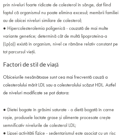
prin niveluri foarte ridicate de colesterol în sânge, dat fiind
faptul că organismul nu poate elimina excesul; membrii familiei
au de obicei niveluri similare de colesterol;
● Hipercolesterolemia poligenică - cauzată de mai multe
variante genetice; determină cât de multă lipoproteina-a
(Lp(a)) există în organism, nivel ce rămâne relativ constant pe
tot parcursul vieții.
Factori de stil de viață
Obiceiurile nesănătoase sunt cea mai frecventă cauză a
colesterolului mărit LDL sau a colesterolului scăzut HDL. Astfel
de niveluri modificate se pot datora:
● Dietei bogate în grăsimi saturate - o dietă bogată în carne
roșie, produsele lactate grase și alimente procesate crește
semnificativ nivelurile de colesterol LDL;
● Lipsei activității fizice - sedentarismul este asociat cu un risc