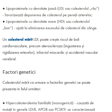
● Lipoproteinele cu densitate joasă (LDL sau colesterolul „rău”)
- favorizează depunerea de colesterol pe pereții arterelor;
● Lipoproteinele cu densitate mare (HDL sau colesterolul
„bun”) - ajută la eliminarea excesului de colesterol din sânge.
Un
colesterol mărit
LDL poate crește riscul de boli
cardiovasculare, precum ateroscleroza (îngustarea și
rigidizarea arterelor), infarctul miocardic și accidentul vascular
cerebral.
Factori genetici
Colesterolul mărit ca urmare a factorilor genetici se poate
prezenta în felul următor:
● Hipercolesterolemia familială (monogenică) - cauzată de
mutații în genele LDLR, APOB sau PCSK9; se caracterizează