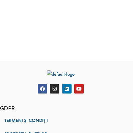
muscular,
alege Sun D3 2000.
COMANDĂ SUN D3 2000
Suplimentele alimentare nu înlocuiesc un regim alimentar
variat și echilibrat și un mod de viață sănătos.
Vezi
prospectul
GDPR
TERMENI ȘI CONDIȚII