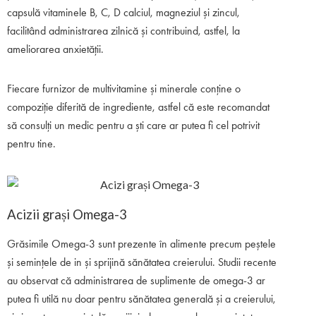
capsulă vitaminele B, C, D calciul, magneziul și zincul,
facilitând administrarea zilnică și contribuind, astfel, la
ameliorarea anxietății.
Fiecare furnizor de multivitamine și minerale conține o
compoziție diferită de ingrediente, astfel că este recomandat
să consulți un medic pentru a ști care ar putea fi cel potrivit
pentru tine.
Acizii grași Omega-3
Grăsimile Omega-3 sunt prezente în alimente precum peștele
și semințele de in și sprijină sănătatea creierului. Studii recente
au observat că administrarea de suplimente de omega-3 ar
putea fi utilă nu doar pentru sănătatea generală și a creierului,