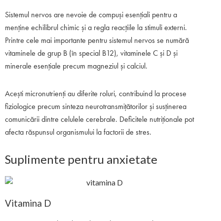
Sistemul nervos are nevoie de compuși esențiali pentru a
menține echilibrul chimic și a regla reacțiile la stimuli externi.
Printre cele mai importante pentru sistemul nervos se numără
vitaminele de grup B (în special B12), vitaminele C și D și
minerale esențiale precum magneziul și calciul.
Acești micronutrienți au diferite roluri, contribuind la procese
fiziologice precum sinteza neurotransmițătorilor și susținerea
comunicării dintre celulele cerebrale. Deficitele nutriționale pot
afecta răspunsul organismului la factorii de stres.
Suplimente pentru anxietate
Vitamina D