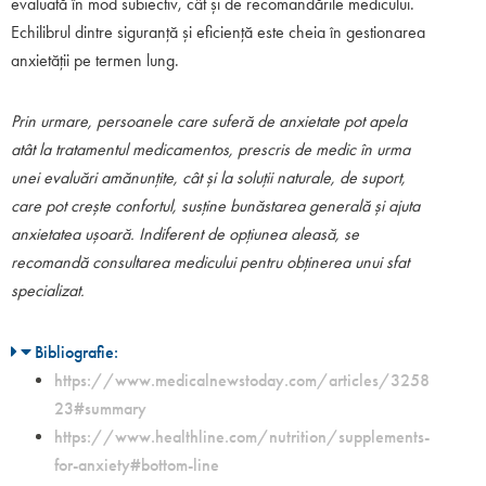
evaluată în mod subiectiv, cât și de recomandările medicului.
Echilibrul dintre siguranță și eficiență este cheia în gestionarea
anxietății pe termen lung.
Prin urmare, persoanele care suferă de anxietate pot apela
atât la tratamentul medicamentos, prescris de medic în urma
unei evaluări amănunțite, cât și la soluții naturale, de suport,
care pot crește confortul, susține bunăstarea generală și ajuta
anxietatea ușoară. Indiferent de opțiunea aleasă, se
recomandă consultarea medicului pentru obținerea unui sfat
specializat.
Bibliografie:
https://www.medicalnewstoday.com/articles/3258
23#summary
https://www.healthline.com/nutrition/supplements-
for-anxiety#bottom-line