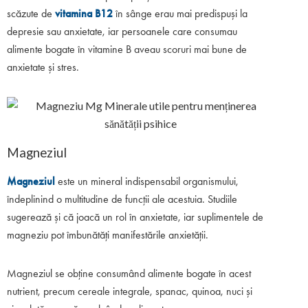
scăzute de
vitamina B12
în sânge erau mai predispuși la
depresie sau anxietate, iar persoanele care consumau
alimente bogate în vitamine B aveau scoruri mai bune de
anxietate și stres.
Magneziul
Magneziul
este un mineral indispensabil organismului,
îndeplinind o multitudine de funcții ale acestuia. Studiile
sugerează și că joacă un rol în anxietate, iar suplimentele de
magneziu pot îmbunătăți manifestările anxietății.
Magneziul se obține consumând alimente bogate în acest
nutrient, precum cereale integrale, spanac, quinoa, nuci și