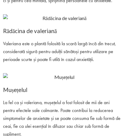
ci și pentru cea mintală, sprijinind persoanele cu anxietate.
Rădăcina de valeriană
Valeriana este o plantă folosită la scară largă încă din trecut,
considerată sigură pentru adulții sănătoși pentru utilizare pe
perioade scurte și poate fi utilă în cazul anxietății.
Mușețelul
La fel ca și valeriana, mușețelul a fost folosit de mii de ani
pentru efectele sale calmante. Poate contribui la reducerea
simptomelor de anxietate și se poate consuma fie sub formă de
ceai, fie ca ulei esențial în difuzor sau chiar sub formă de
supliment.