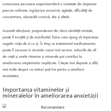
numeroase persoane experimentând o varietate de simptome
precum neliniște, îngrijorare excesivă, agitație, dificultăți de
concentrare, oboseală cronică, dar și altele.
Această afecțiune, preponderent din sfera sănătății mintale,
poate fi însoțită și de manifestări fizice care ajung să impacteze
negativ viața de zi cu zi. În timp ce tratamentul medicamentos
poate fi necesar în anumite cazuri mai severe, măsurile de stil
de viață și unele vitamine și minerale pot contribui la
ameliorarea simptomelor neplăcute. Citește mai departe și află
mai multe despre ce măsuri poți lua pentru a ameliora
anxietatea.
Importanța vitaminelor și
mineralelor în ameliorarea anxietății