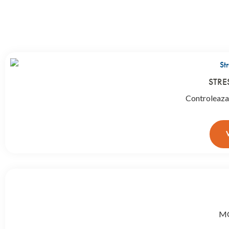
STRE
Controleaza s
MG