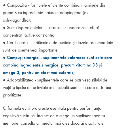
● Compoziția - formulele eficiente combină vitaminele din
grupa B cu ingrediente naturale adaptogene (ex:
ashwagandha);
● Sursa ingredientelor - extractele standardizate oferă
concentrații active constante;
● Certificarea - certificatele de puritate și dozele recomandate
sunt, de asemenea, importante;
● Compuși sinergici - suplimentele valoroase sunt cele care
combină ingrediente sinergice, precum vitamina D3 și
omega-3, pentru un efect mai puternic;
● Adaptabilitatea - suplimentele care se potrivesc stilului de
viață și tipului de activitate intelectuală sunt cele care ar trebui
prioritizate.
O formulă echilibrată este esențială pentru performanța
cognitivă susținută. Înainte de a alege un supliment pentru
memorie, consultă un medic, mai ales dacă ai o activitate