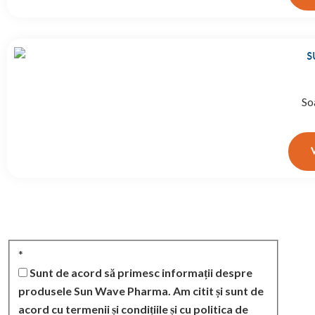
So
*
Sunt de acord să primesc informații despre
produsele Sun Wave Pharma. Am citit și sunt de
acord cu termenii și condițiile și cu politica de