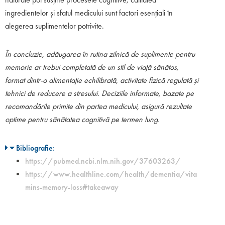
ingredientelor și sfatul medicului sunt factori esențiali în
alegerea suplimentelor potrivite.
În concluzie, adăugarea în rutina zilnică de suplimente pentru
memorie ar trebui completată de un stil de viață sănătos,
format dintr-o alimentație echilibrată, activitate fizică regulată și
tehnici de reducere a stresului. Deciziile informate, bazate pe
recomandările primite din partea medicului, asigură rezultate
optime pentru sănătatea cognitivă pe termen lung.
Bibliografie:
https://pubmed.ncbi.nlm.nih.gov/37603263/
https://www.healthline.com/health/dementia/vita
mins-memory-loss#takeaway