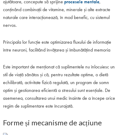
ajutătoare, concepute să sprijine
procesele mentale
,
conținând combinații de vitamine, minerale și alte extracte
naturale care interacționează, în mod benefic, cu sistemul
nervos.
Principala lor funcție este optimizarea fluxului de informație
între neuroni, facilitând învățarea și îmbunătățind memoria
Este important de menționat că suplimentele nu înlocuiesc un
stil de viață sănătos și că, pentru rezultate optime, o dietă
echilibrată, activitate fizică regulată, un program de somn
optim și gestionarea eficientă a stresului sunt esențiale. De
asemenea, consultarea unui medic înainte de a începe orice
regim de suplimentare este încurajată.
Forme și mecanisme de acțiune